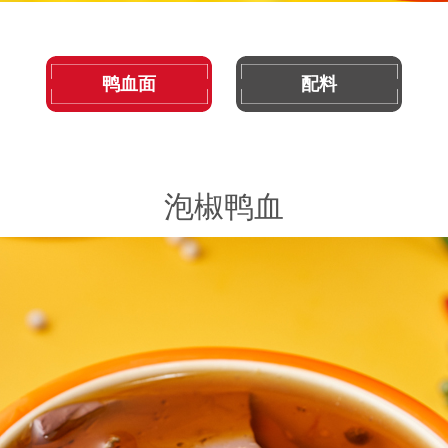
鸭血面
配料
泡椒鸭血