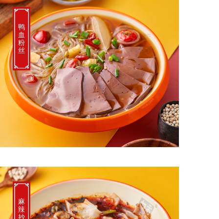
鸭
血
粉
丝
麻
辣
抄