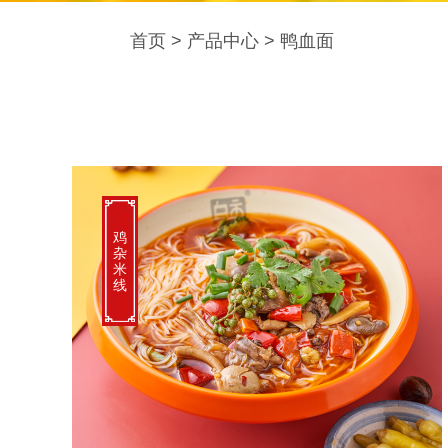
首页
>
产品中心
>
鸭血面
鸡
杂
米
线