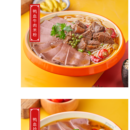
鸭
血
牛
肉
米
粉
鸭
血
抄