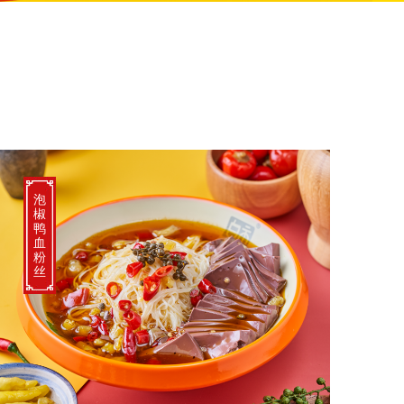
泡
椒
鸭
血
粉
丝