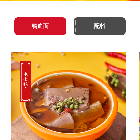
鸭血面
配料
泡
椒
鸭
血