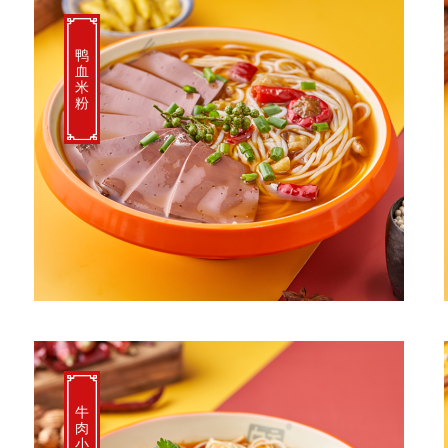
鸭
血
米
粉
牛
肉
小