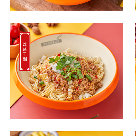
炸
酱
干
溜