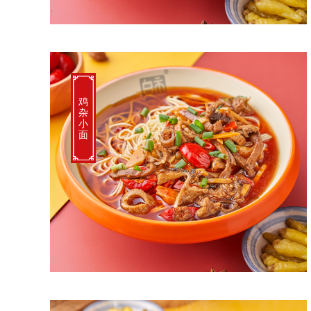
鸡
杂
小
面