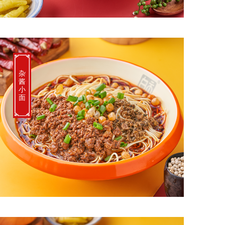
杂
酱
小
面