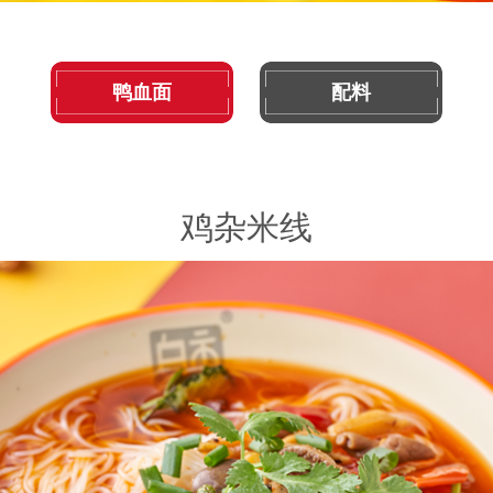
鸭血面
配料
鸡杂米线